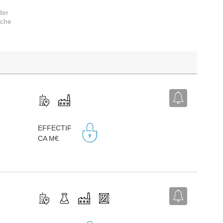
der
rche
EFFECTIF
CA M€