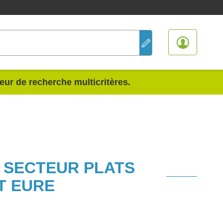
teur de recherche multicritères.
U SECTEUR PLATS
T EURE