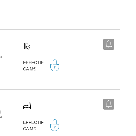
on
EFFECTIF
CA M€
N
on
EFFECTIF
CA M€