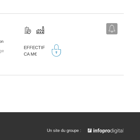
on
EFFECTIF
age
CA M€
Un site du groupe :