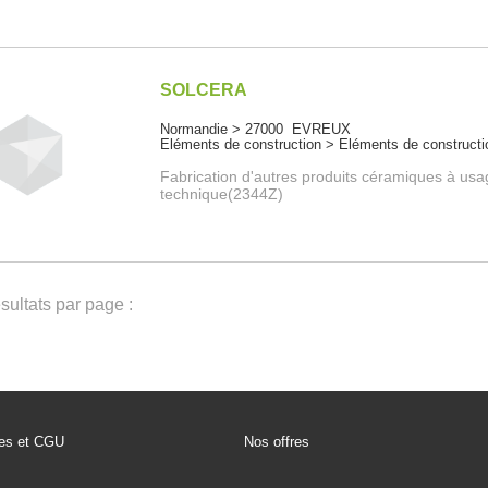
SOLCERA
Normandie > 27000 EVREUX
Eléments de construction > Eléments de constructi
Fabrication d'autres produits céramiques à us
technique(2344Z)
ultats par page :
les et CGU
Nos offres