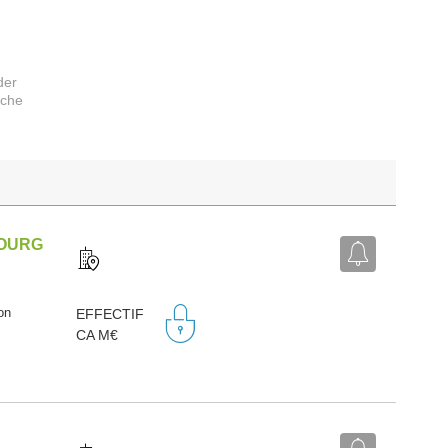
der
rche
BOURG
on
EFFECTIF
CA M€