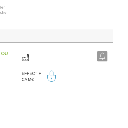
der
rche
 OU
EFFECTIF
CA M€