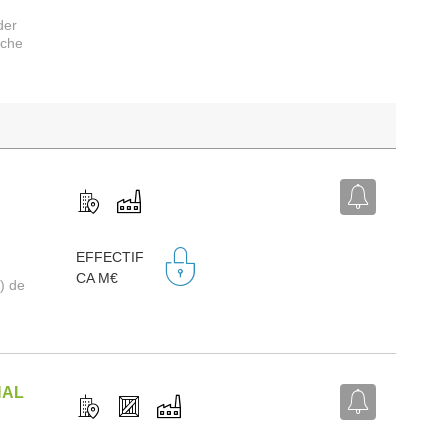
der
rche
EFFECTIF
CA M€
) de
NAL