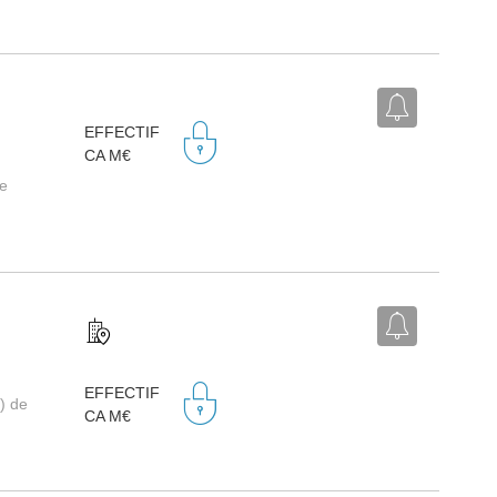
EFFECTIF
CA M€
de
EFFECTIF
) de
CA M€