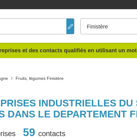
Finistère
reprises et des contacts qualifiés en utilisant un mo
agne
Fruits, légumes Finistère
PRISES INDUSTRIELLES DU
 DANS LE DEPARTEMENT F
59
rises
contacts