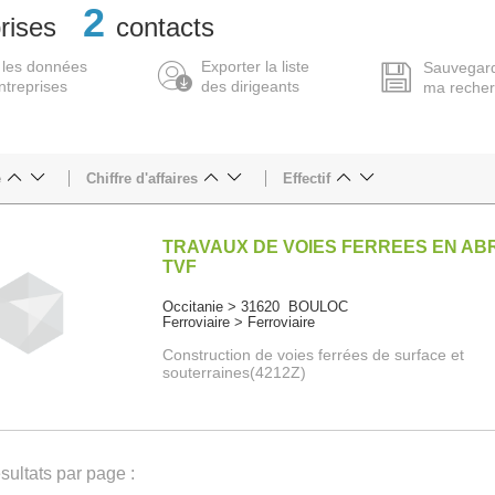
2
rises
contacts
 les données
Exporter la liste
Sauvegar
ntreprises
des dirigeants
ma reche
e
Chiffre d'affaires
Effectif
TRAVAUX DE VOIES FERREES EN AB
TVF
Occitanie > 31620 BOULOC
Ferroviaire > Ferroviaire
Construction de voies ferrées de surface et
souterraines(4212Z)
ultats par page :