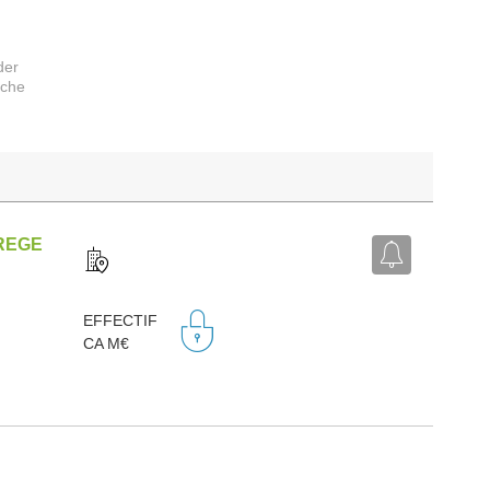
der
rche
REGE
EFFECTIF
CA M€