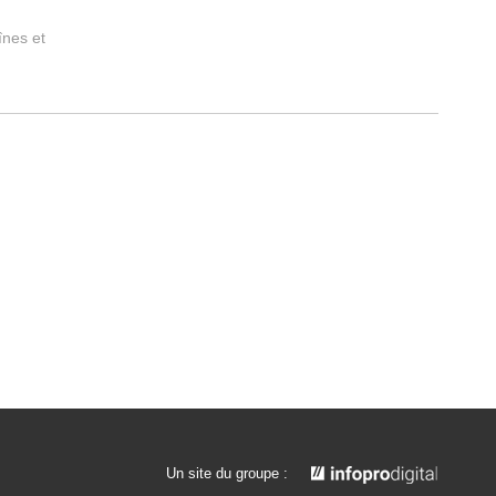
înes et
Un site du groupe :