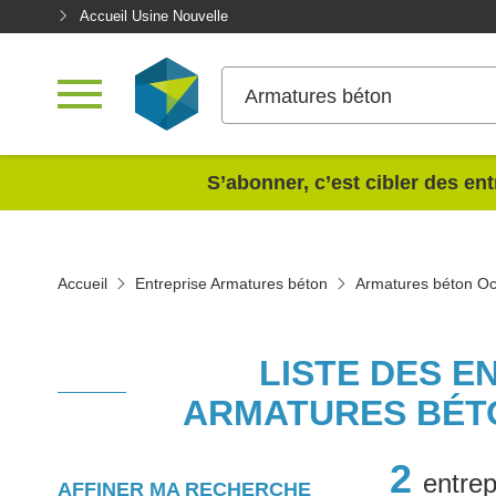
Accueil Usine Nouvelle
Armatures béton
<
S’abonner, c’est cibler des ent
Accueil
Entreprise Armatures béton
Armatures béton Oc
LISTE DES E
ARMATURES BÉT
2
entrep
AFFINER MA RECHERCHE