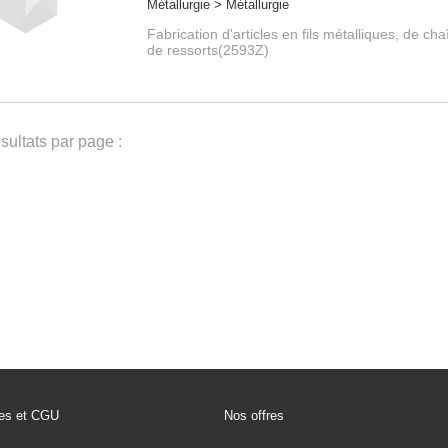
Métallurgie > Métallurgie
Fabrication d'articles en fils métalliques, de cha
de ressorts(2593Z)
ultats par page :
les et CGU
Nos offres