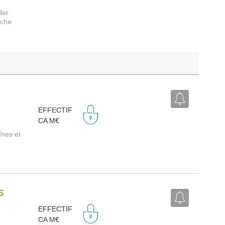
der
rche
EFFECTIF
CA M€
înes et
S
EFFECTIF
CA M€