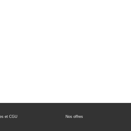
les et CGU
Nos offres