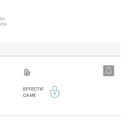
der
rche
EFFECTIF
CA M€