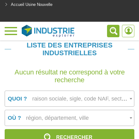
Accueil Usine Nouvelle
<
LISTE DES ENTREPRISES
INDUSTRIELLES
Aucun résultat ne correspond à votre
recherche
QUOI ?
raison sociale, sigle, code NAF, secteur d’activité
OÙ ?
région, département, ville
RECHERCHER