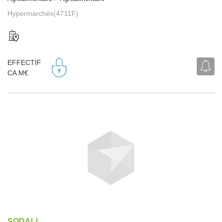
Hypermarchés(4711F)
EFFECTIF
CA M€
SODALI