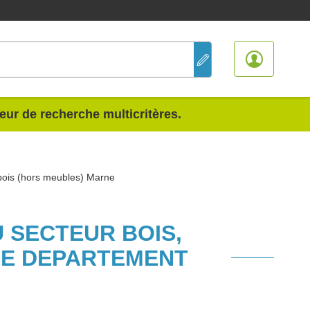
teur de recherche multicritères.
 bois (hors meubles) Marne
U SECTEUR BOIS,
LE DEPARTEMENT