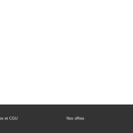
les et CGU
Nos offres