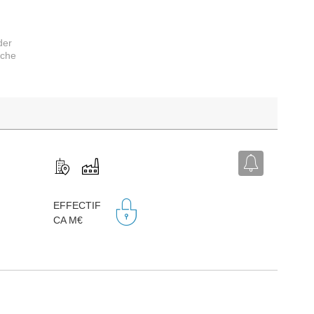
der
rche
,
EFFECTIF
CA M€