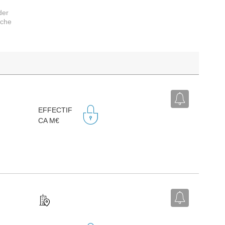
der
rche
EFFECTIF
CA M€