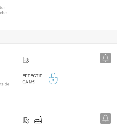
der
rche
EFFECTIF
CA M€
ts de