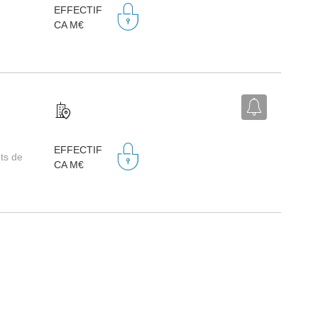
EFFECTIF
CA M€
EFFECTIF
ts de
CA M€