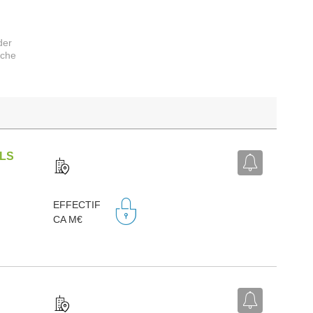
der
rche
ILS
EFFECTIF
CA M€