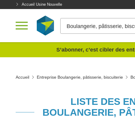
Accueil Usine Nouvelle
Boulangerie, pâtisserie, bisc
<
S’abonner, c’est cibler des ent
Accueil
Entreprise Boulangerie, pâtisserie, biscuiterie
Bo
LISTE DES E
BOULANGERIE, PÂT