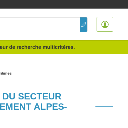
teur de recherche multicritères.
ritimes
S DU SECTEUR
TEMENT ALPES-