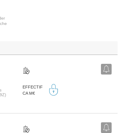
der
rche
EFFECTIF
s
CA M€
19Z)