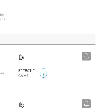
der
rche
EFFECTIF
 ou
CA M€