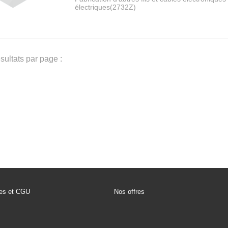
électriques(2732Z)
ultats par page :
les et CGU
Nos offres