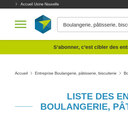
Accueil Usine Nouvelle
Boulangerie, pâtisserie, bisc
<
S’abonner, c’est cibler des ent
Accueil
Entreprise Boulangerie, pâtisserie, biscuiterie
Bo
LISTE DES E
BOULANGERIE, PÂT