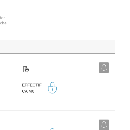
der
rche
EFFECTIF
CA M€