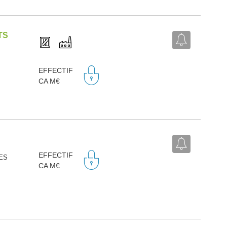
TS
EFFECTIF
CA M€
EFFECTIF
NES
CA M€