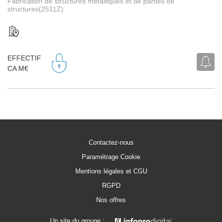
Fabrication de structures métalliques et de parties de
structures(2511Z)
EFFECTIF
CA M€
Contactez-nous
Paramétrage Cookie
Mentions légales et CGU
RGPD
Nos offres
Un site du groupe :