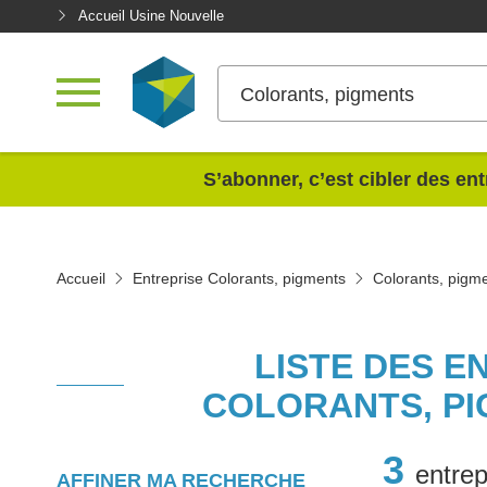
Accueil Usine Nouvelle
Colorants, pigments
<
S’abonner, c’est cibler des ent
Accueil
Entreprise Colorants, pigments
Colorants, pigm
LISTE DES E
COLORANTS, PI
3
entrep
AFFINER MA RECHERCHE