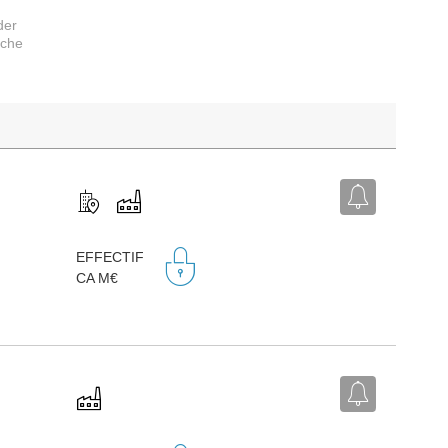
der
rche
EFFECTIF
)
CA M€