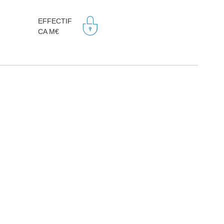
EFFECTIF
CA M€