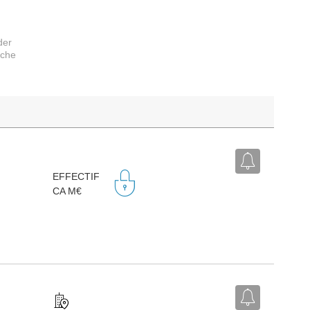
der
rche
EFFECTIF
CA M€