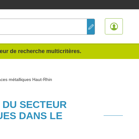
teur de recherche multicritères.
aces métalliques Haut-Rhin
S DU SECTEUR
UES DANS LE