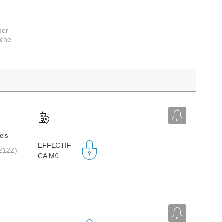
der
rche
iels
EFFECTIF
(3212Z)
CA M€