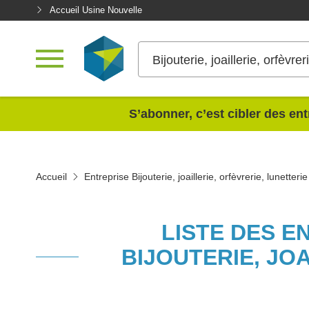
Accueil Usine Nouvelle
Bijouterie, joaillerie, orfèvrer
<
S’abonner, c’est cibler des ent
Accueil
Entreprise Bijouterie, joaillerie, orfèvrerie, lunetterie
LISTE DES E
BIJOUTERIE, JO