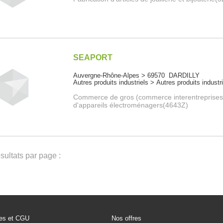
SEAPORT
Auvergne-Rhône-Alpes > 69570 DARDILLY
Autres produits industriels > Autres produits industr
Commerce de gros (commerce interentreprises
d'appareils électroménagers(4643Z)
ultats par page :
les et CGU
Nos offres