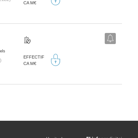
CA M€
iels
EFFECTIF
)
CA M€