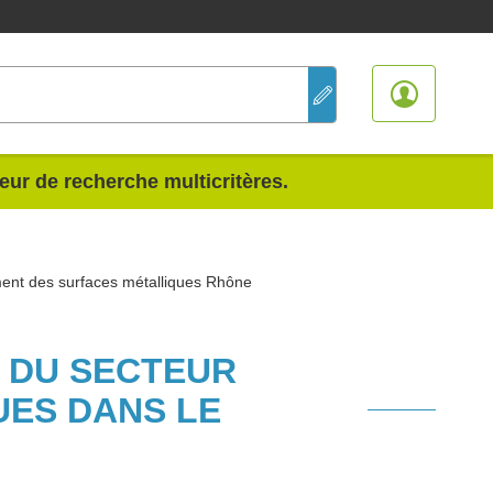
teur de recherche multicritères.
ment des surfaces métalliques Rhône
S DU SECTEUR
UES DANS LE