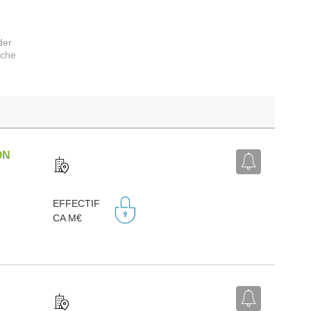
der
rche
ON
EFFECTIF
CA M€