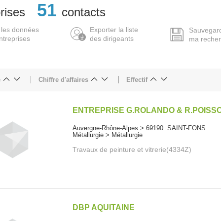
51
rises
contacts
 les données
Exporter la liste
Sauvegar
ntreprises
des dirigeants
ma reche
e
Chiffre d'affaires
Effectif
ENTREPRISE G.ROLANDO & R.POISS
Auvergne-Rhône-Alpes > 69190 SAINT-FONS
Métallurgie > Métallurgie
Travaux de peinture et vitrerie(4334Z)
DBP AQUITAINE