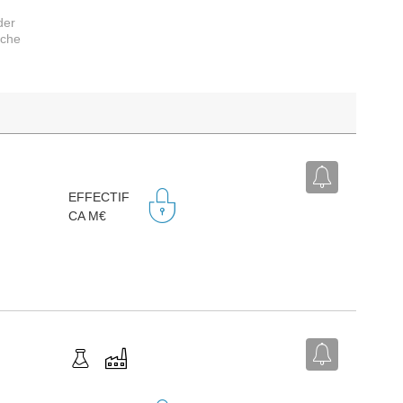
der
rche
EFFECTIF
CA M€