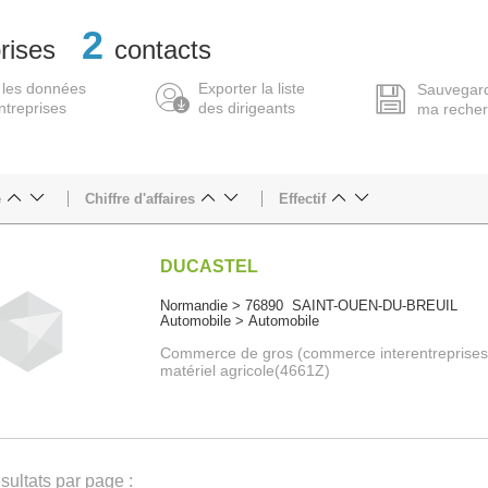
2
rises
contacts
 les données
Exporter la liste
Sauvegar
ntreprises
des dirigeants
ma reche
e
Chiffre d'affaires
Effectif
DUCASTEL
Normandie > 76890 SAINT-OUEN-DU-BREUIL
Automobile > Automobile
Commerce de gros (commerce interentreprises
matériel agricole(4661Z)
ultats par page :