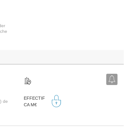
der
rche
EFFECTIF
) de
CA M€