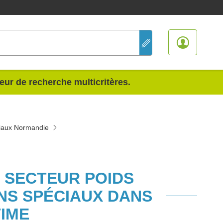
teur de recherche multicritères.
éciaux Normandie
U SECTEUR POIDS
INS SPÉCIAUX DANS
TIME