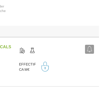
der
rche
ICALS
EFFECTIF
)
CA M€