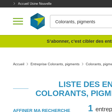
Accueil Usine Nouvelle
Colorants, pigments
<
S’abonner, c’est cibler des ent
Accueil
Entreprise Colorants, pigments
Colorants, pigm
LISTE DES E
COLORANTS, PIGM
1
entrep
AFFINER MA RECHERCHE