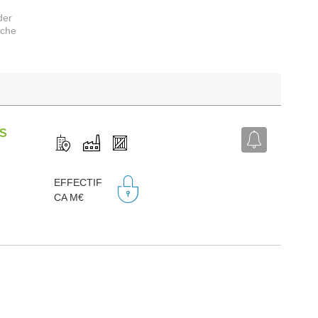
der
rche
DS
EFFECTIF
CA M€