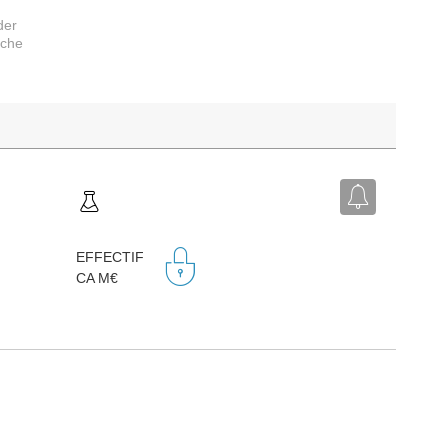
der
rche
EFFECTIF
CA M€