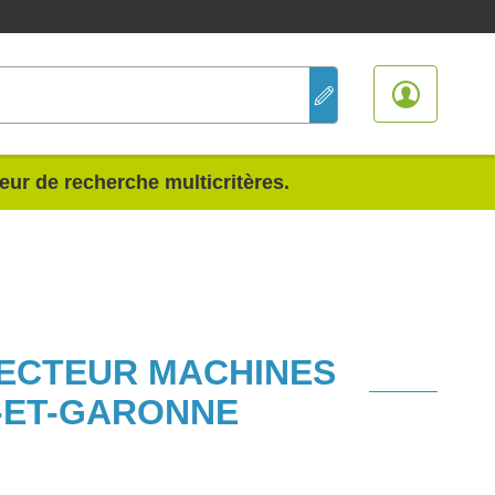
teur de recherche multicritères.
SECTEUR MACHINES
-ET-GARONNE