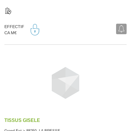
EFFECTIF
CA M€
TISSUS GISELE
Grand Est > 88250 LA BRESSE