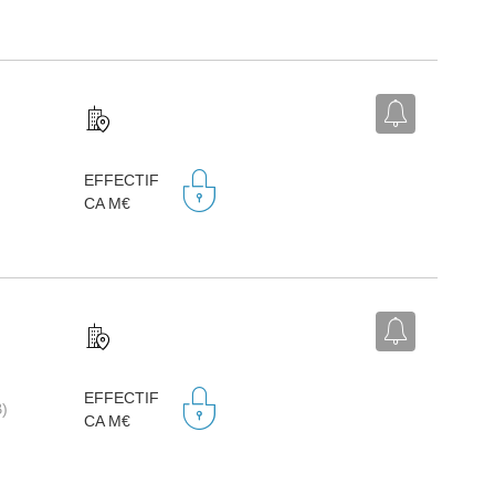
EFFECTIF
CA M€
EFFECTIF
B)
CA M€