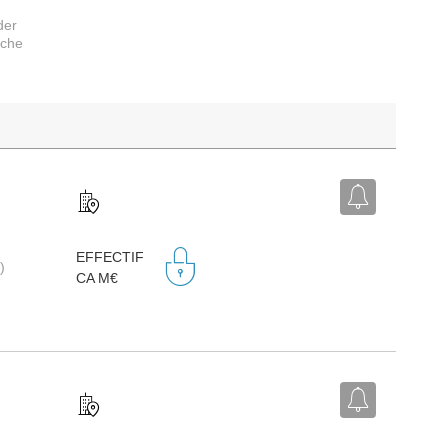
der
rche
EFFECTIF
)
CA M€