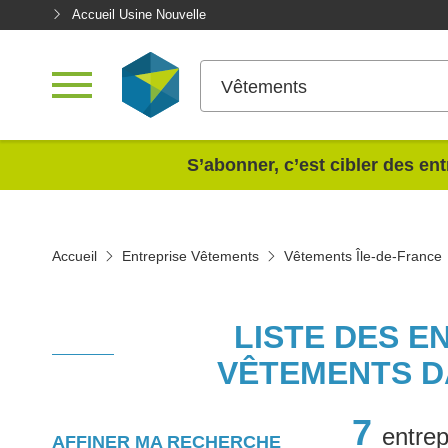
Accueil Usine Nouvelle
Vêtements
<
S’abonner, c’est cibler des ent
Accueil
Entreprise Vêtements
Vêtements Île-de-France
LISTE DES E
VÊTEMENTS D
7
entrep
AFFINER MA RECHERCHE