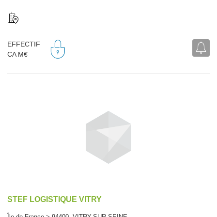
EFFECTIF
CA M€
STEF LOGISTIQUE VITRY
Île-de-France > 94400 VITRY-SUR-SEINE