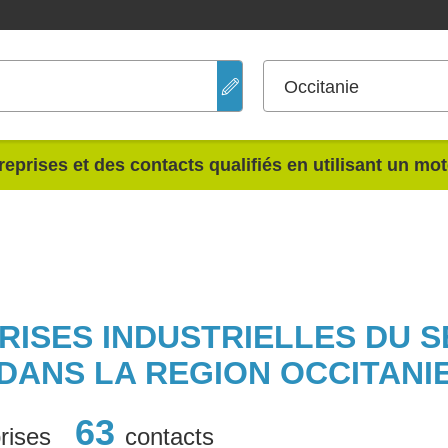
Occitanie
reprises et des contacts qualifiés en utilisant un mo
PRISES INDUSTRIELLES DU 
DANS LA REGION OCCITANI
63
rises
contacts