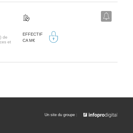
EFFECTIF
) de
CA M€
ces et
Un site du groupe :