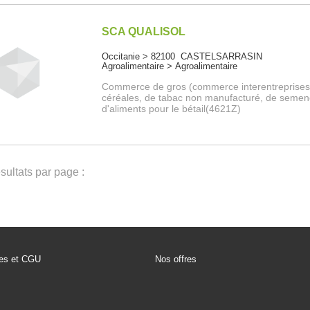
SCA QUALISOL
Occitanie > 82100 CASTELSARRASIN
Agroalimentaire > Agroalimentaire
Commerce de gros (commerce interentreprises
céréales, de tabac non manufacturé, de semen
d'aliments pour le bétail(4621Z)
ultats par page :
les et CGU
Nos offres