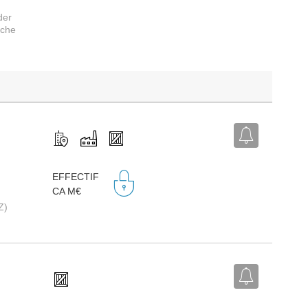
der
rche
EFFECTIF
CA M€
Z)