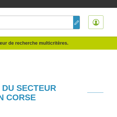
teur de recherche multicritères.
S DU SECTEUR
N CORSE