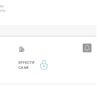
der
rche
EFFECTIF
CA M€