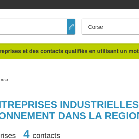
Corse
reprises et des contacts qualifiés en utilisant un mo
orse
NTREPRISES INDUSTRIELLE
IONNEMENT DANS LA REGIO
4
rises
contacts