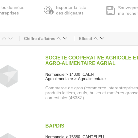
 les données
Exporter la liste
Sauvegar
ntreprises
des dirigeants
ma reche
e
Chiffre d'affaires
Effectif
SOCIETE COOPERATIVE AGRICOLE E
AGRO-ALIMENTAIRE AGRIAL
Normandie > 14000 CAEN
Agroalimentaire > Agroalimentaire
Commerce de gros (commerce interentreprises
produits laitiers, œufs, huiles et matières grass
comestibles(4633Z)
BAPDIS
Normandie > 76380 CANTELEU