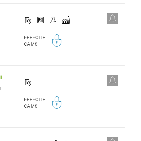
EFFECTIF
.
CA M€
IL
N
EFFECTIF
CA M€