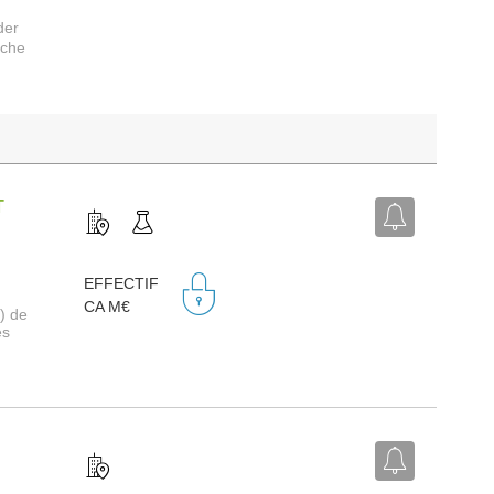
der
rche
T
EFFECTIF
CA M€
) de
es