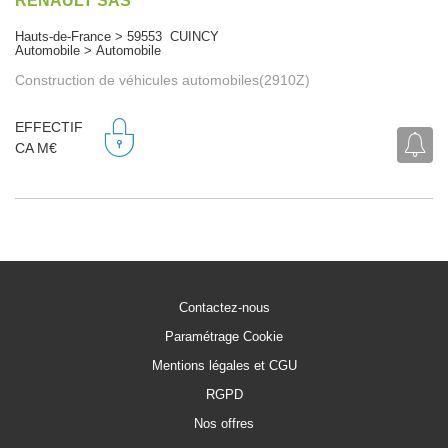
RENAULT SAS
Hauts-de-France > 59553 CUINCY
Automobile > Automobile
Construction de véhicules automobiles(2910Z)
EFFECTIF
CA M€
Contactez-nous
Paramétrage Cookie
Mentions légales et CGU
RGPD
Nos offres