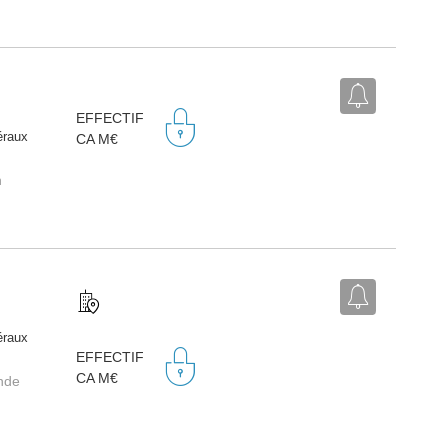
EFFECTIF
éraux
CA M€
n
éraux
EFFECTIF
CA M€
ande