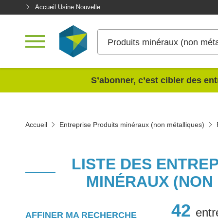
Accueil Usine Nouvelle
Produits minéraux (non méta
<
S’abonner, c’est cibler des ent
Accueil
Entreprise Produits minéraux (non métalliques)
LISTE DES ENTRE
MINÉRAUX (NON
42
entr
AFFINER MA RECHERCHE