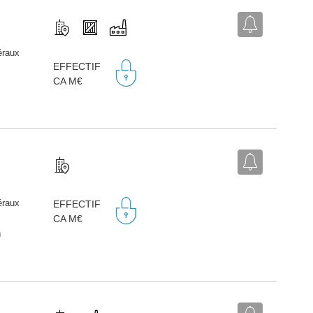
éraux
EFFECTIF
CA M€
éraux
EFFECTIF
CA M€
n