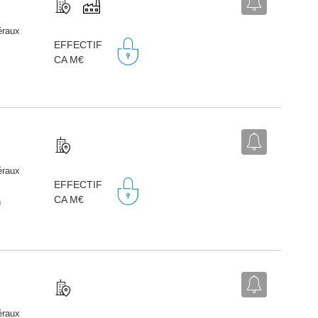
éraux
EFFECTIF
CA M€
éraux
EFFECTIF
CA M€
n
éraux