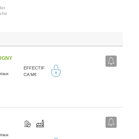
der
rche
DUGNY
EFFECTIF
éraux
CA M€
éraux