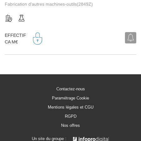
Fabrication d'autres machines-outils(2849Z)
EFFECTIF
CA M€
Contactez-nous
Paramétrage Cookie
Mentions légales et CGU
RGPD
Nos offres
Un site du groupe :