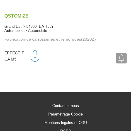
QSTOMIZE
Grand Est > 54980 BATILLY
Automobile > Automobile
Fabrication de carrosseries et remorques(2920Z)
EFFECTIF
CA M€
Contactez-nous
Paramétrage Cookie
Mentions légales et CGU