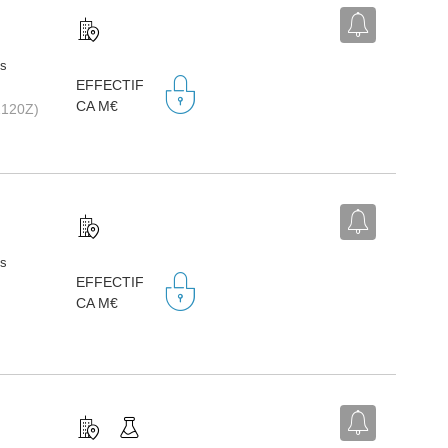
ts
EFFECTIF
CA M€
2120Z)
ts
EFFECTIF
CA M€