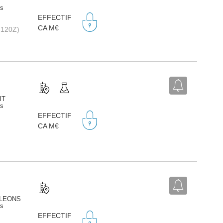
ts
EFFECTIF
CA M€
2120Z)
IT
ts
EFFECTIF
CA M€
HALEONS
ts
EFFECTIF