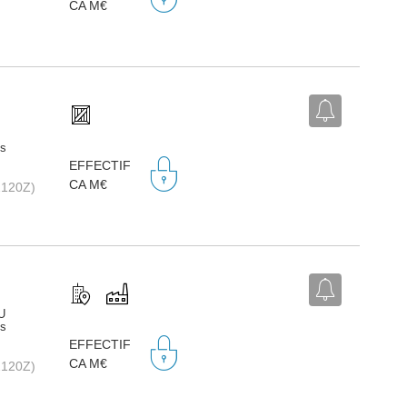
CA M€
ts
EFFECTIF
CA M€
2120Z)
U
ts
EFFECTIF
CA M€
2120Z)