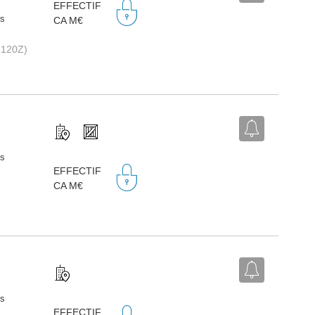
EFFECTIF
ts
CA M€
2120Z)
ts
EFFECTIF
CA M€
ts
EFFECTIF