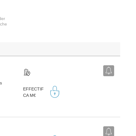
der
rche
ts
EFFECTIF
CA M€