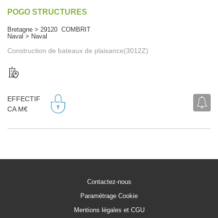
POGO STRUCTURES
Bretagne > 29120 COMBRIT
Naval > Naval
Construction de bateaux de plaisance(3012Z)
EFFECTIF
CA M€
Contactez-nous
Paramétrage Cookie
Mentions légales et CGU