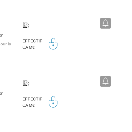
on
EFFECTIF
our la
CA M€
on
EFFECTIF
CA M€