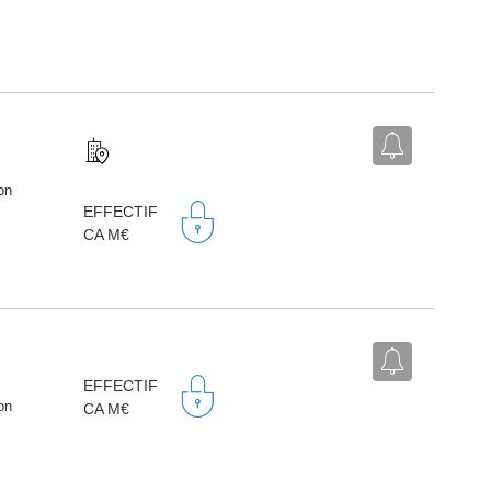
on
EFFECTIF
CA M€
EFFECTIF
on
CA M€