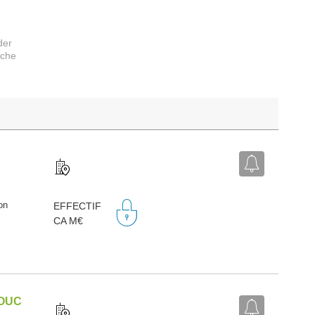
der
rche
on
EFFECTIF
CA M€
HOUC