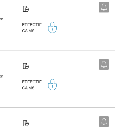
on
EFFECTIF
CA M€
on
EFFECTIF
CA M€