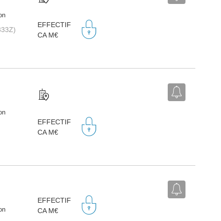
on
EFFECTIF
333Z)
CA M€
on
EFFECTIF
CA M€
EFFECTIF
on
CA M€