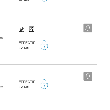
on
EFFECTIF
CA M€
EFFECTIF
on
CA M€