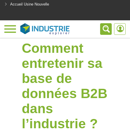
Accueil Usine Nouvelle
<
Comment
entretenir sa
base de
données B2B
dans
l’industrie ?