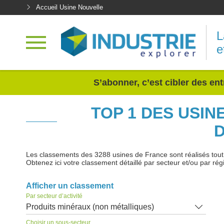
Accueil Usine Nouvelle
L
e
<
S’abonner, c’est cibler des ent
TOP 1 DES USIN
Les classements des 3288 usines de France sont réalisés tout au
Obtenez ici votre classement détaillé par secteur et/ou par rég
Afficher un classement
Par secteur d’activité
Produits minéraux (non métalliques)
Choisir un sous-secteur