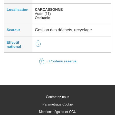
Localisation
CARCASSONNE
Aude (11)
Occitanie
Secteur
Gestion des déchets, recyclage
Effectif
national
= Contenu réservé
Contactez-nous
Paramétrage Cookie
Mentions légales et CGU