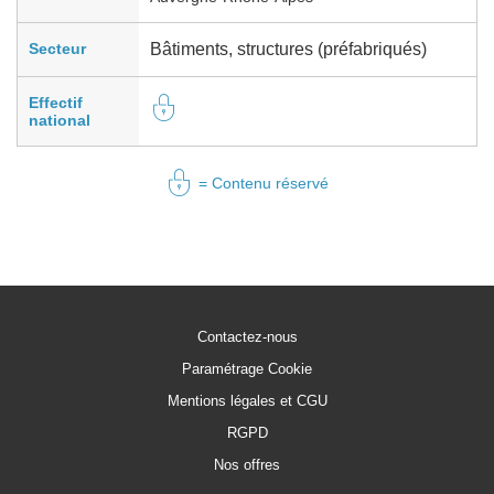
Secteur
Bâtiments, structures (préfabriqués)
Effectif
national
= Contenu réservé
Contactez-nous
Paramétrage Cookie
Mentions légales et CGU
RGPD
Nos offres