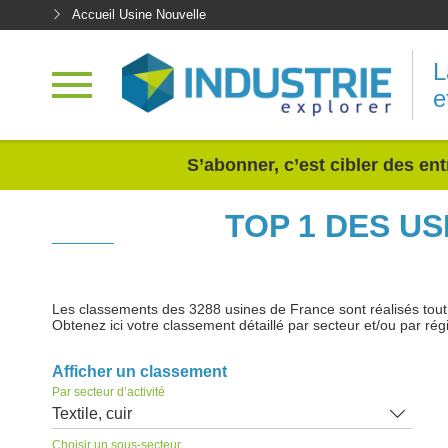
Accueil Usine Nouvelle
L
e
<
S’abonner, c’est cibler des ent
TOP 1 DES US
Les classements des 3288 usines de France sont réalisés tout au
Obtenez ici votre classement détaillé par secteur et/ou par rég
Afficher un classement
Par secteur d’activité
Textile, cuir
Choisir un sous-secteur