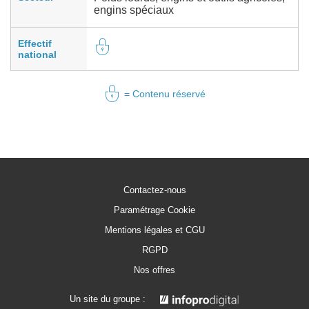
engins spéciaux
Effectif
national
= Contenu réservé
Contactez-nous
Paramétrage Cookie
Mentions légales et CGU
RGPD
Nos offres
Un site du groupe :