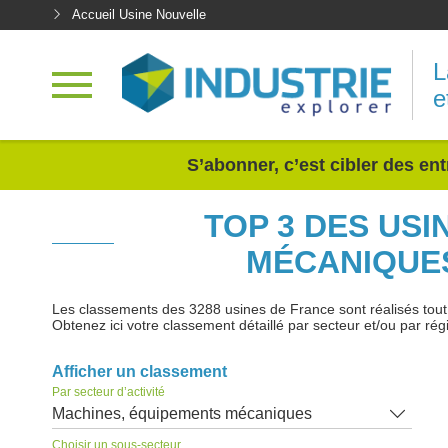
Accueil Usine Nouvelle
L
e
<
S’abonner, c’est cibler des ent
TOP 3 DES US
MÉCANIQUES
Les classements des 3288 usines de France sont réalisés tout au
Obtenez ici votre classement détaillé par secteur et/ou par rég
Afficher un classement
Par secteur d’activité
Machines, équipements mécaniques
Choisir un sous-secteur