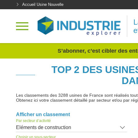
Accueil Usine Nouvelle
L
e
<
S’abonner, c’est cibler des ent
TOP 2 DES USIN
DA
Les classements des 3288 usines de France sont réalisés tout au
Obtenez ici votre classement détaillé par secteur et/ou par rég
Afficher un classement
Par secteur d’activité
Eléments de construction
Choisir un sous-secteur