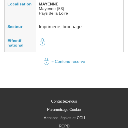
Localisation
MAYENNE
Mayenne (53)
Pays de la Loire
Secteur
Imprimerie, brochage
Effectif
national
= Contenu réservé
Contactez-nous
Paramétrage Cookie
Mentions légales et CGU
RGPD