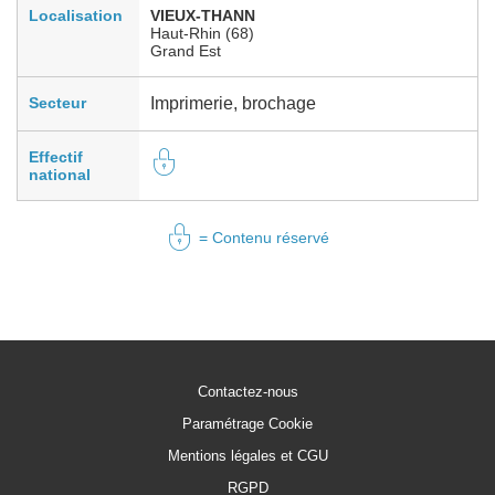
Localisation
VIEUX-THANN
Haut-Rhin (68)
Grand Est
Secteur
Imprimerie, brochage
Effectif
national
= Contenu réservé
Contactez-nous
Paramétrage Cookie
Mentions légales et CGU
RGPD