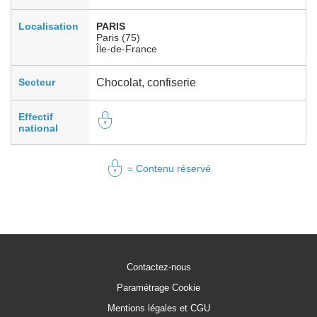
Localisation
PARIS
Paris (75)
Île-de-France
Secteur
Chocolat, confiserie
Effectif
national
= Contenu réservé
Contactez-nous
Paramétrage Cookie
Mentions légales et CGU